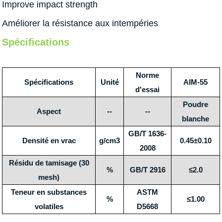
Improve impact strength
Améliorer la résistance aux intempéries
Spécifications
Norme
Spécifications
Unité
AIM-55
d'essai
Poudre
Aspect
--
--
blanche
GB/T 1636-
Densité en vrac
g/cm3
0.45±0.10
2008
Résidu de tamisage (30
%
GB/T 2916
≤2.0
mesh)
Teneur en substances
ASTM
%
≤1.00
volatiles
D5668