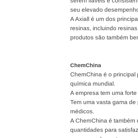
serem fiáveis e consist
seu elevado desempenho 
A Axiall é um dos princi
resinas, incluindo resina
produtos são também bem
ChemChina
ChemChina é o principal 
química mundial.
A empresa tem uma forte 
Tem uma vasta gama de pr
médicos.
A ChemChina é também u
quantidades para satisfa