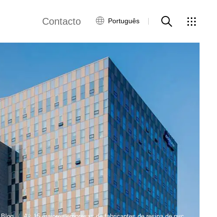
Contacto
Português
Contacte-nos
ws
Blog
As 15 maiores empresas de fabricantes de resina de pvc