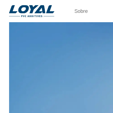
Sobre
Tour de Fábrica
PVC 
Certificados
POLIETI
C
Parceiros
MODI
Organizações
IMPA
Culturas da
A
Empresa
PROCE
Sobre nós
POLIETI
ESTABIL
RESI