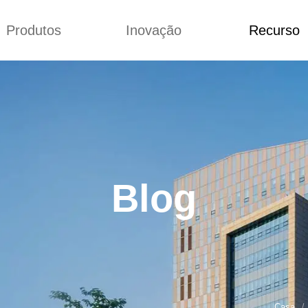
Produtos
Inovação
Recurso
Blog
Custome Reviews
LUBRICANTE
Conceitos
Blog
LENO ACRÍLICO
Melhoria
Custome Revie
LORADO
FICADOR DE
CTO DE PVC
Blog
JUDA AO
SSAMENTO DE
PVC
LENO CLORADO
IZADOR DE PVC
NA EM PVC
Casa