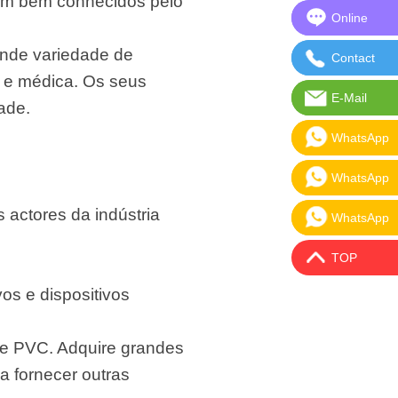
bém bem conhecidos pelo
Online
Online Mes
ande variedade de
Contact
Contact Us
el e médica. Os seus
E-Mail
E-Mail:sal
ade.
WhatsApp
WhatsApp:
WhatsApp
WhatsApp:
 actores da indústria
WhatsApp
WhatsApp:
TOP
os e dispositivos
e PVC. Adquire grandes
a fornecer outras